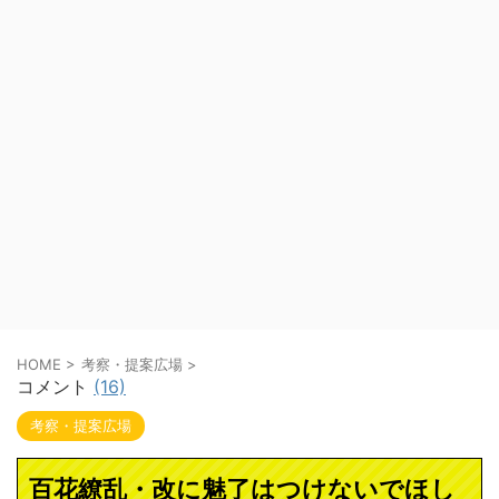
HOME
>
考察・提案広場
>
コメント
(16)
考察・提案広場
百花繚乱・改に魅了はつけないでほし