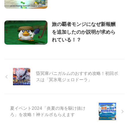
旅の覇者モンジになぜ新報酬
を追加したのか説明が求めら
れている！？
昏冥庫パニガルムのおすすめ攻略！初回ボ
スは「冥氷竜ジェロドーラ」
夏イベント2024「炎夏の海を駆け抜け
ろ」を攻略！神ドルボもらえます