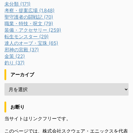
未分類 (171)
考察・提案広場 (1,848)
聖守護者の闘戦記 (70)
職業・特技・呪文 (79)
装備・アクセサリー (259)
転生モンスター (29)
達人のオーブ・宝珠 (65)
邪神の宮殿 (37)
金策 (22)
釣り (37)
アーカイブ
お断り
当サイトはリンクフリーです。
このページでは、株式会社スクウェア・エニックスを代表