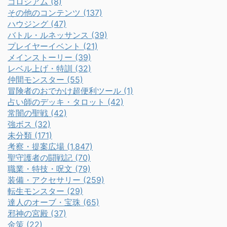
コロシアム (8)
その他のコンテンツ (137)
ハウジング (47)
バトル・ルネッサンス (39)
プレイヤーイベント (21)
メインストーリー (39)
レベル上げ・特訓 (32)
仲間モンスター (55)
冒険者のおでかけ超便利ツール (1)
占い師のデッキ・タロット (42)
常闇の聖戦 (42)
強ボス (32)
未分類 (171)
考察・提案広場 (1,847)
聖守護者の闘戦記 (70)
職業・特技・呪文 (79)
装備・アクセサリー (259)
転生モンスター (29)
達人のオーブ・宝珠 (65)
邪神の宮殿 (37)
金策 (22)