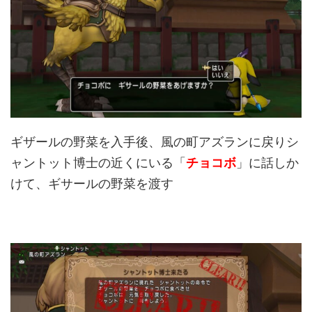
ギザールの野菜を入手後、風の町アズランに戻りシ
ャントット博士の近くにいる「
チョコボ
」に話しか
けて、ギサールの野菜を渡す