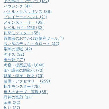
その他のコンテンツ (137)
ハウジング (47)
バトル・ルネッサンス (39)
プレイヤーイベント (21)
メインストーリー (39)
レベル上げ・特訓 (32)
仲間モンスター (55)
冒険者のおでかけ超便利ツール (1)
占い師のデッキ・タロット (42)
常闇の聖戦 (42)
強ボス (32)
未分類 (171)
考察・提案広場 (1,848)
聖守護者の闘戦記 (70)
職業・特技・呪文 (79)
装備・アクセサリー (259)
転生モンスター (29)
達人のオーブ・宝珠 (65)
邪神の宮殿 (37)
金策 (22)
釣り (37)