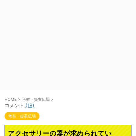
HOME
>
考察・提案広場
>
コメント
(18)
考察・提案広場
アクセサリーの器が求められてい