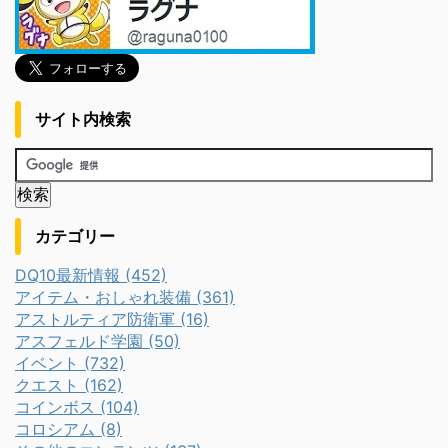
サイト内検索
カテゴリー
DQ10最新情報 (452)
アイテム・おしゃれ装備 (361)
アストルティア防衛軍 (16)
アスフェルド学園 (50)
イベント (732)
クエスト (162)
コインボス (104)
コロシアム (8)