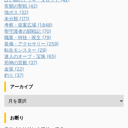
常闇の聖戦 (42)
強ボス (32)
未分類 (171)
考察・提案広場 (1,848)
聖守護者の闘戦記 (70)
職業・特技・呪文 (79)
装備・アクセサリー (259)
転生モンスター (29)
達人のオーブ・宝珠 (65)
邪神の宮殿 (37)
金策 (22)
釣り (37)
アーカイブ
お断り