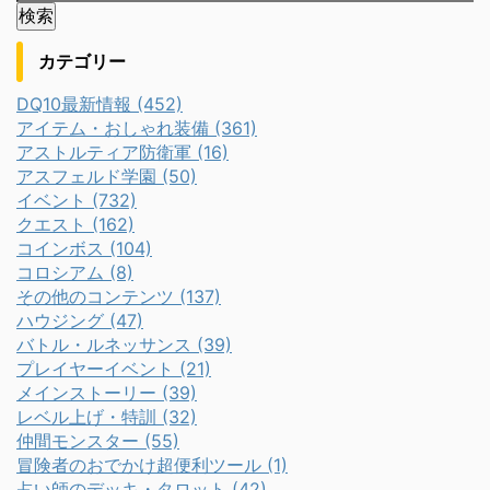
カテゴリー
DQ10最新情報 (452)
アイテム・おしゃれ装備 (361)
アストルティア防衛軍 (16)
アスフェルド学園 (50)
イベント (732)
クエスト (162)
コインボス (104)
コロシアム (8)
その他のコンテンツ (137)
ハウジング (47)
バトル・ルネッサンス (39)
プレイヤーイベント (21)
メインストーリー (39)
レベル上げ・特訓 (32)
仲間モンスター (55)
冒険者のおでかけ超便利ツール (1)
占い師のデッキ・タロット (42)