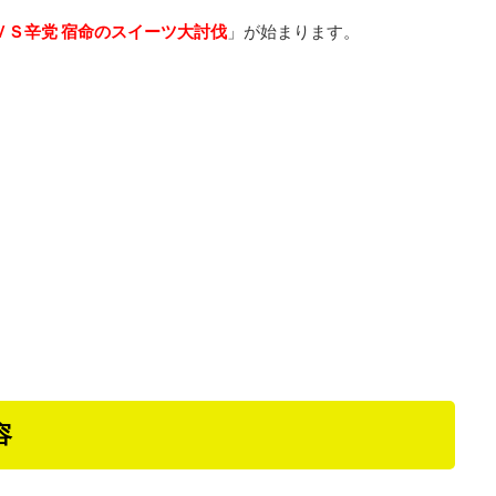
ＶＳ辛党 宿命のスイーツ大討伐
」が始まります。
容