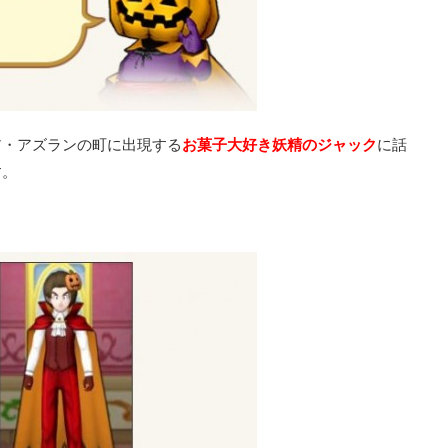
ア・アズランの町に出現する
お菓子大好き妖精のジャック
に話
す。