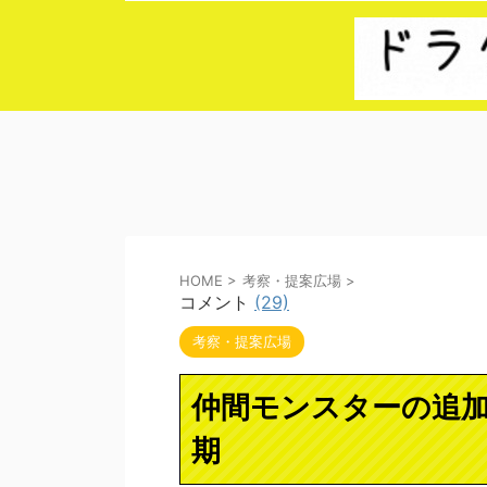
HOME
>
考察・提案広場
>
コメント
(29)
考察・提案広場
仲間モンスターの追加が
期