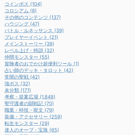
コインボス (104)
コロシアム (8)
その他のコンテンツ (137)
ハウジング (47)
バトル・ルネッサンス (39)
プレイヤーイベント (21)
メインストーリー (39)
レベル上げ・特訓 (32)
仲間モンスター (55)
冒険者のおでかけ超便利ツール (1)
占い師のデッキ・タロット (42)
常闇の聖戦 (42)
強ボス (32)
未分類 (171)
考察・提案広場 (1,848)
聖守護者の闘戦記 (70)
職業・特技・呪文 (79)
装備・アクセサリー (259)
転生モンスター (29)
達人のオーブ・宝珠 (65)