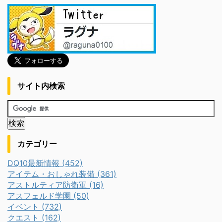
サイト内検索
カテゴリー
DQ10最新情報 (452)
アイテム・おしゃれ装備 (361)
アストルティア防衛軍 (16)
アスフェルド学園 (50)
イベント (732)
クエスト (162)