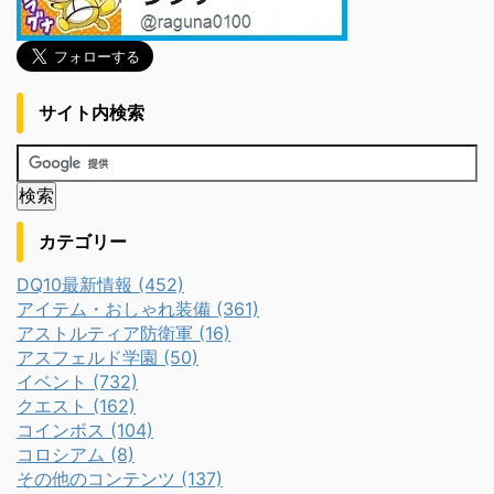
サイト内検索
カテゴリー
DQ10最新情報 (452)
アイテム・おしゃれ装備 (361)
アストルティア防衛軍 (16)
アスフェルド学園 (50)
イベント (732)
クエスト (162)
コインボス (104)
コロシアム (8)
その他のコンテンツ (137)