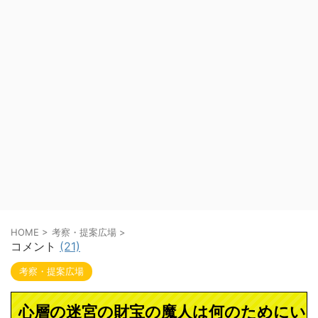
HOME
>
考察・提案広場
>
コメント
(21)
考察・提案広場
心層の迷宮の財宝の魔人は何のためにい