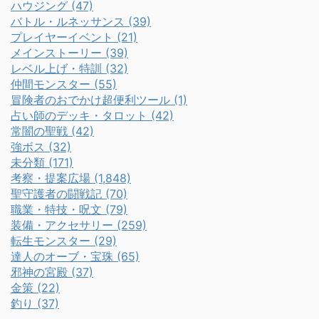
ハウジング (47)
バトル・ルネッサンス (39)
プレイヤーイベント (21)
メインストーリー (39)
レベル上げ・特訓 (32)
仲間モンスター (55)
冒険者のおでかけ超便利ツール (1)
占い師のデッキ・タロット (42)
常闇の聖戦 (42)
強ボス (32)
未分類 (171)
考察・提案広場 (1,848)
聖守護者の闘戦記 (70)
職業・特技・呪文 (79)
装備・アクセサリー (259)
転生モンスター (29)
達人のオーブ・宝珠 (65)
邪神の宮殿 (37)
金策 (22)
釣り (37)