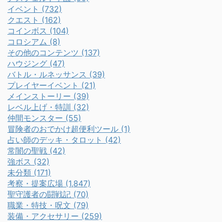
イベント (732)
クエスト (162)
コインボス (104)
コロシアム (8)
その他のコンテンツ (137)
ハウジング (47)
バトル・ルネッサンス (39)
プレイヤーイベント (21)
メインストーリー (39)
レベル上げ・特訓 (32)
仲間モンスター (55)
冒険者のおでかけ超便利ツール (1)
占い師のデッキ・タロット (42)
常闇の聖戦 (42)
強ボス (32)
未分類 (171)
考察・提案広場 (1,847)
聖守護者の闘戦記 (70)
職業・特技・呪文 (79)
装備・アクセサリー (259)