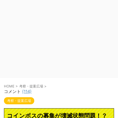
HOME
>
考察・提案広場
>
コメント
(114)
考察・提案広場
コインボスの募集が壊滅状態問題！？