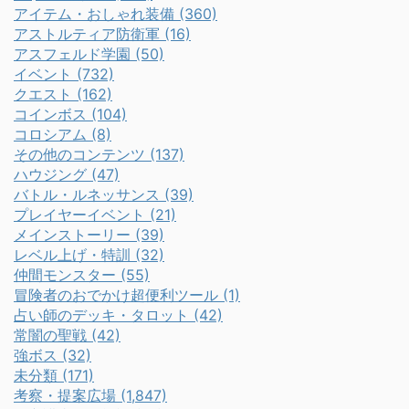
アイテム・おしゃれ装備 (360)
アストルティア防衛軍 (16)
アスフェルド学園 (50)
イベント (732)
クエスト (162)
コインボス (104)
コロシアム (8)
その他のコンテンツ (137)
ハウジング (47)
バトル・ルネッサンス (39)
プレイヤーイベント (21)
メインストーリー (39)
レベル上げ・特訓 (32)
仲間モンスター (55)
冒険者のおでかけ超便利ツール (1)
占い師のデッキ・タロット (42)
常闇の聖戦 (42)
強ボス (32)
未分類 (171)
考察・提案広場 (1,847)