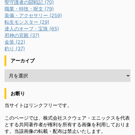
聖守護者の闘戦記 (70)
職業・特技・呪文 (79)
装備・アクセサリー (259)
転生モンスター (29)
達人のオーブ・宝珠 (65)
邪神の宮殿 (37)
金策 (22)
釣り (37)
アーカイブ
お断り
当サイトはリンクフリーです。
このページでは、株式会社スクウェア・エニックスを代表
とする共同著作者が権利を所有する画像を利用しておりま
す。当該画像の転載・配布は禁止いたします。