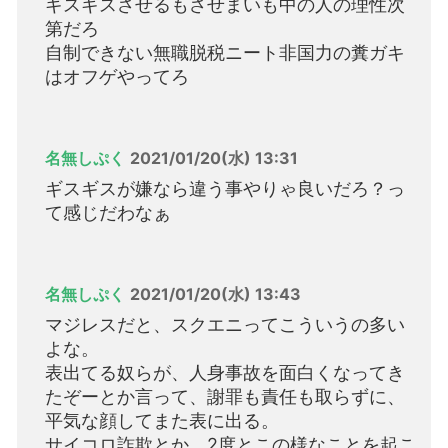
ギスギスさせるもさせまいも中の人の理性次
第だろ
自制できない無職脱税ニート非国力の糞ガキ
はオフゲやってろ
名無しぷく
2021/01/20(水) 13:31
ギスギスが嫌なら違う事やりゃ良いだろ？っ
て感じだわなぁ
名無しぷく
2021/01/20(水) 13:43
マジレスだと、スクエニってこういうの多い
よな。
表出てる奴らが、人身事故を面白くなってき
たぞーとか言って、謝罪も責任も取らずに、
平気な顔してまた表に出る。
サイコロ詐欺とか、2度とこの様なことを起こ