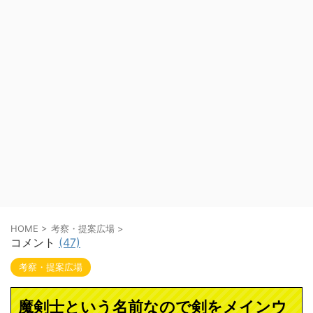
HOME
>
考察・提案広場
>
コメント
(47)
考察・提案広場
魔剣士という名前なので剣をメインウ