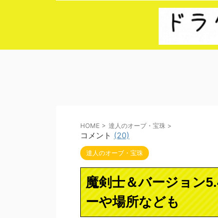
HOME
>
達人のオーブ・宝珠
>
コメント
(20)
達人のオーブ・宝珠
魔剣士＆バージョン5
ーや場所なども