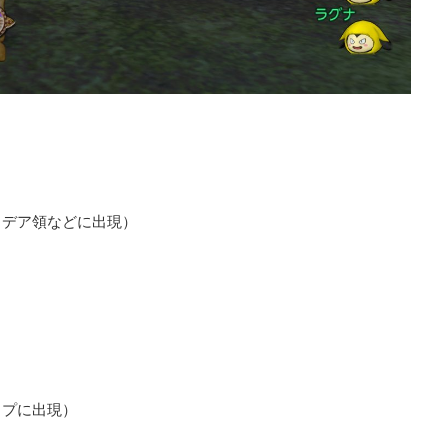
ロデア領などに出現）
ップに出現）