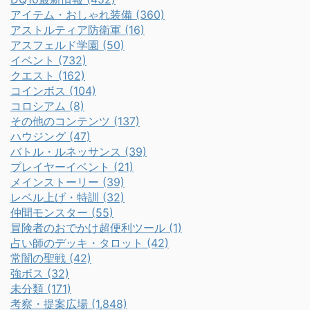
アイテム・おしゃれ装備 (360)
アストルティア防衛軍 (16)
アスフェルド学園 (50)
イベント (732)
クエスト (162)
コインボス (104)
コロシアム (8)
その他のコンテンツ (137)
ハウジング (47)
バトル・ルネッサンス (39)
プレイヤーイベント (21)
メインストーリー (39)
レベル上げ・特訓 (32)
仲間モンスター (55)
冒険者のおでかけ超便利ツール (1)
占い師のデッキ・タロット (42)
常闇の聖戦 (42)
強ボス (32)
未分類 (171)
考察・提案広場 (1,848)