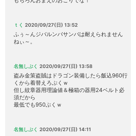
もちろんおまえのおごりでな！
ｔく
2020/09/27(日) 13:52
ふぅ～んジバルンバサンバは耐えられません
ねぃ～。
名無しぷく
2020/09/27(日) 13:58
盗み金策盗賊はドラゴン装備したら飯込960行
くから着替えろぷくｗ
但し紋章器用理論値＆極箱の器用24ベルト必
須だから
最低でも950ぷくｗ
名無しぷく
2020/09/27(日) 14:11