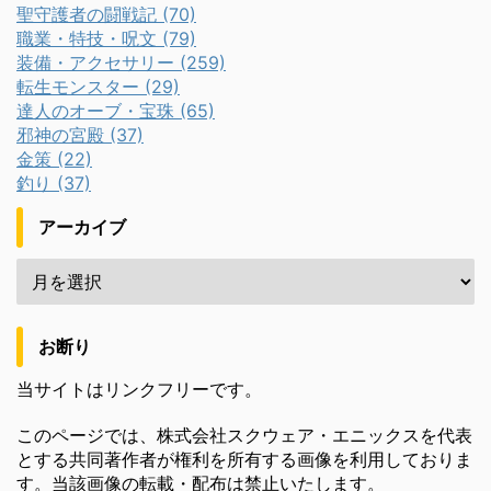
聖守護者の闘戦記 (70)
職業・特技・呪文 (79)
装備・アクセサリー (259)
転生モンスター (29)
達人のオーブ・宝珠 (65)
邪神の宮殿 (37)
金策 (22)
釣り (37)
アーカイブ
お断り
当サイトはリンクフリーです。
このページでは、株式会社スクウェア・エニックスを代表
とする共同著作者が権利を所有する画像を利用しておりま
す。当該画像の転載・配布は禁止いたします。