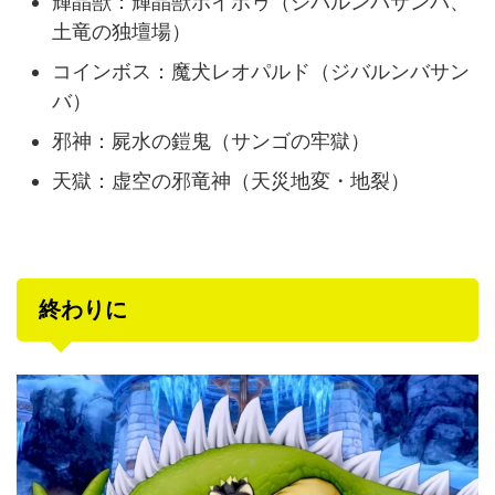
輝晶獣：輝晶獣ボイボゥ（ジバルンバサンバ、
土竜の独壇場）
コインボス：魔犬レオパルド（ジバルンバサン
バ）
邪神：屍水の鎧鬼（サンゴの牢獄）
天獄：虚空の邪竜神（天災地変・地裂）
終わりに