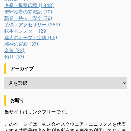
考察・提案広場 (1,848)
聖守護者の闘戦記 (70)
職業・特技・呪文 (79)
装備・アクセサリー (259)
転生モンスター (29)
達人のオーブ・宝珠 (65)
邪神の宮殿 (37)
金策 (22)
釣り (37)
アーカイブ
お断り
当サイトはリンクフリーです。
このページでは、株式会社スクウェア・エニックスを代表
とする共同著作者が権利を所有する画像を利用しておりま