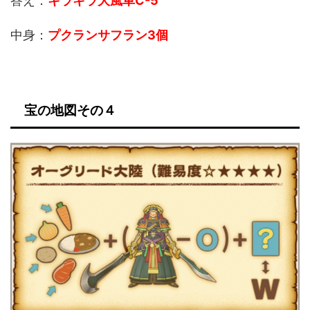
答え：
キラキラ大風車C-5
中身：
プクランサフラン
3個
宝の地図その４