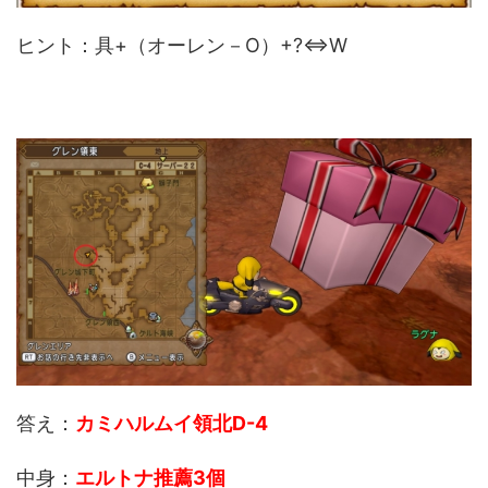
ヒント：具+（オーレン－O）+?⇔W
答え：
カミハルムイ領北D-4
中身：
エルトナ推薦3個