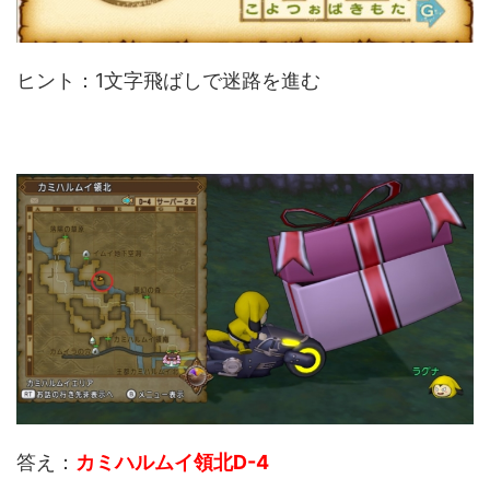
ヒント：1文字飛ばしで迷路を進む
答え：
カミハルムイ領北D-4