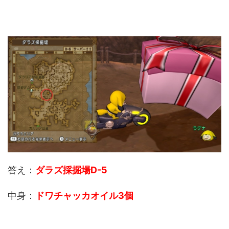
答え：
ダラズ採掘場D-5
中身：
ドワチャッカオイル
3個