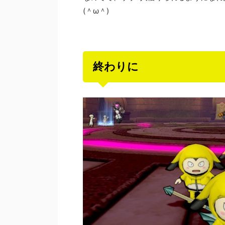
(＾ω＾)
終わりに