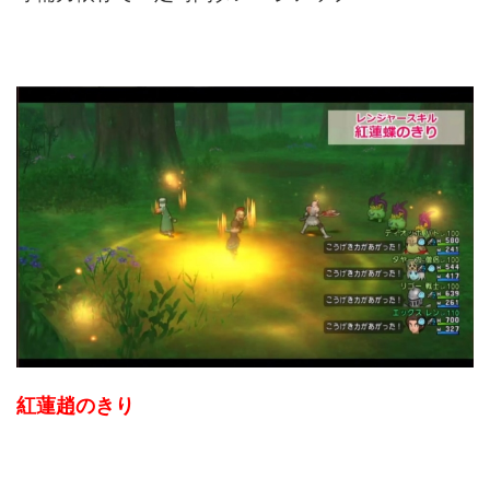
紅蓮趙のきり