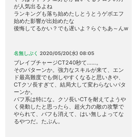
が人気出るよね
ランキングも落ち始めたしとうとうゲボエフ
始めた影響が出始めたな
後悔してるかい？でも遅いよ？らぐちあ～んw
名無しぷく
2020/05/20(水) 08:05
ブレイブチャージCT240秒て……。
そのパターンか。強力なスキルが来て、エン
ド最高難度でも倒しやすくなると思いきや、
CTクソ長すぎて、結局大して変わらないパタ
ーンか。
バフ系は特にな。クソ長いCTを耐えてようや
く発動したと思ったら、超火力の敵の攻撃で
やられて、バフも消えて、はい無しよってな
るやつだ。たぶん。