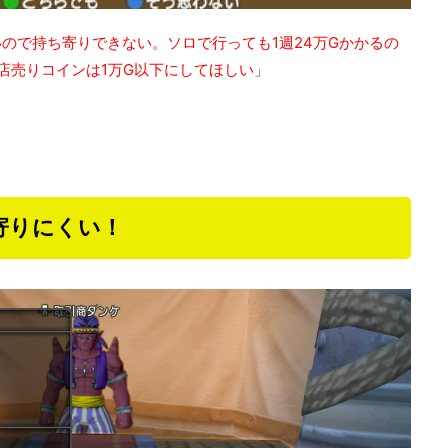
ので持ち寄りできない。ソロで行っても1週24万Gかかるの
店売りコインは1万G以下にしてほしい
」
！
寄りにくい！