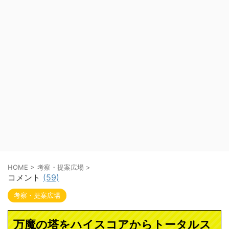
HOME
>
考察・提案広場
>
コメント
(59)
考察・提案広場
万魔の塔をハイスコアからトータルス