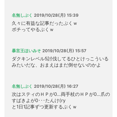
名無しぷく
2019/10/28(月) 15:39
久々に有益な記事だったぷくｗ
ポチってやるぷくｗ
暴言王ほいみそ
2019/10/28(月) 15:57
ダクキンレベル5討伐してるひとけっこういる
みたいだな、おまえはまだ倒せないのかよ
名無しぷく
2019/10/28(月) 16:27
次はスティのＨＰが0…両手杖のＨＰが0…爪の
すばきよが0･･･たんけ(ry
と1日1記事ずつ更新するぷくｗ