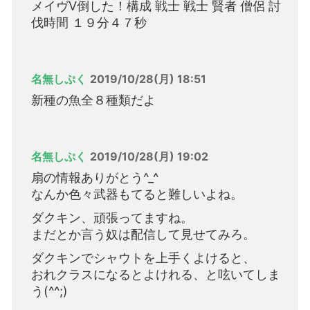
メイヴV倒した！構成 戦士 戦士 賢者 僧侶 討
伐時間 １９分４７秒
名無しぷく
2019/10/28(月) 18:51
新種の魚全８種類だよ
名無しぷく
2019/10/28(月) 19:02
扇の情報ありがとう^_^
なんか色々武器もてると難しいよね。
ダクキン、頑張ってますね。
まだとか言う奴は配信して見せてみろ。
ダクキンでシャウトを上手くよけると、
おれクラスになるとよけれる、と呟いてしま
う(^^;)