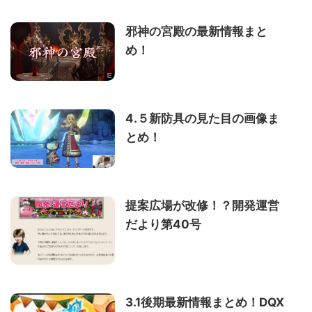
邪神の宮殿の最新情報まと
め！
4.５新防具の見た目の画像ま
とめ！
提案広場が改修！？開発運営
だより第40号
3.1後期最新情報まとめ！DQX