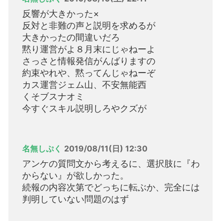
反響が大きかった×
反対と非難の声と説明を求めるが
大きかったの間違いだろ
黙り運営がよ８月末にじゃねーよ
さっさと情報発信がんばりますの
約束やれや、黙ってんじゃねーぞ
カス運営ジェム山、不安無能西
くそブスナオミ
今すぐスキル説明しろやクズが
名無しぷく
2019/08/11(日) 12:30
アンケの質問文から考えるに、選択肢に『わ
からない』が欲しかった。
続報の内容次第でどっちに転ぶか、完全には
判明していない問題のはず