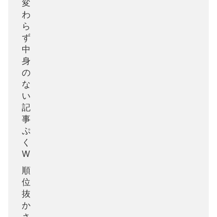
変
わ
ら
ず
中
身
の
な
い
記
事
ぷ
く
W
順
位
抜
か
さ