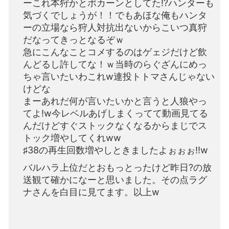
ーこれ本狩かとポカーンとしてた!?ハンターも
気づくでしょうが！！でもあほな俺もハンタ
ーの立場なら狩人対抗出ないからこいつ真狩
だなってきっとなるぞｗ
急にこんなことコメするのはゲェジだけど飲
んどるし許してな！ｗ当時のらぐざんにめっ
ちゃ言いたいわこれw連投トトマさんじゃない
けどな
まーあれだ何が言いたいかと言うと人狼やっ
てよ!w今レベルあげしまくってて動画見てる
んだけどすぐストックなくなるからまじでス
トック増やしてくれww
♯38の再生回数増やしときましたよぉぉぉ!!w
バルハラ上位だとおもっとったけど昨日?の放
送観て確かになーと思いました。その点ラグ
ナさんを白目に見てます。以上w