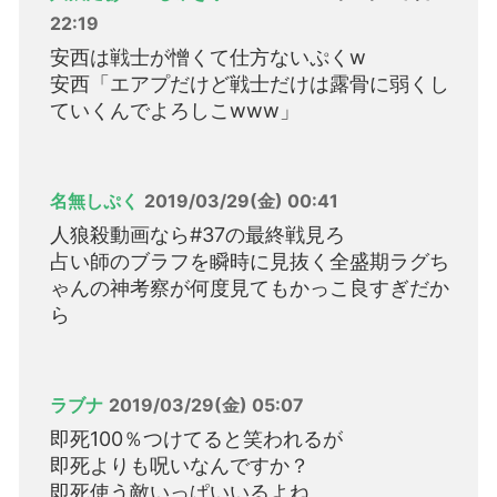
22:19
安西は戦士が憎くて仕方ないぷくw
安西「エアプだけど戦士だけは露骨に弱くし
ていくんでよろしこwww」
名無しぷく
2019/03/29(金) 00:41
人狼殺動画なら#37の最終戦見ろ
占い師のブラフを瞬時に見抜く全盛期ラグち
ゃんの神考察が何度見てもかっこ良すぎだか
ら
ラブナ
2019/03/29(金) 05:07
即死100％つけてると笑われるが
即死よりも呪いなんですか？
即死使う敵いっぱいいるよね