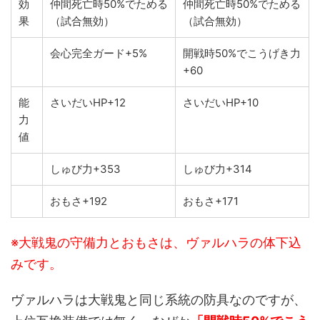
効
仲間死亡時50%でためる
仲間死亡時50%でためる
果
（試合無効）
（試合無効）
会心完全ガード+5%
開戦時50%でこうげき力
+60
能
さいだいHP+12
さいだいHP+10
力
値
しゅび力+353
しゅび力+314
おもさ+192
おもさ+171
※大戦鬼の守備力とおもさは、ヴァルハラの体下込
みです。
ヴァルハラは大戦鬼と同じ系統の防具なのですが、