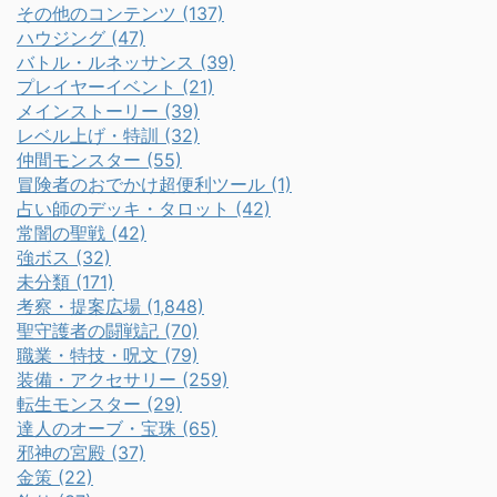
その他のコンテンツ (137)
ハウジング (47)
バトル・ルネッサンス (39)
プレイヤーイベント (21)
メインストーリー (39)
レベル上げ・特訓 (32)
仲間モンスター (55)
冒険者のおでかけ超便利ツール (1)
占い師のデッキ・タロット (42)
常闇の聖戦 (42)
強ボス (32)
未分類 (171)
考察・提案広場 (1,848)
聖守護者の闘戦記 (70)
職業・特技・呪文 (79)
装備・アクセサリー (259)
転生モンスター (29)
達人のオーブ・宝珠 (65)
邪神の宮殿 (37)
金策 (22)