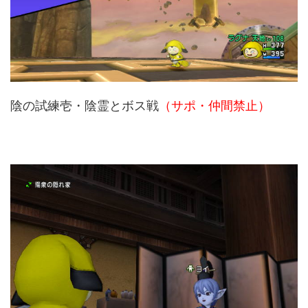
陰の試練壱・陰霊とボス戦
（サポ・仲間禁止）