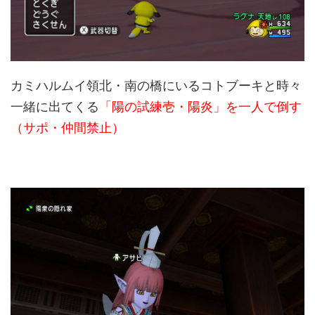
カミハルムイ領北・南の橋にいるコトブーキと時々
一緒に出てくる
「陽の試練壱・陽炎」を一人で倒す
（サポ・仲間禁止）