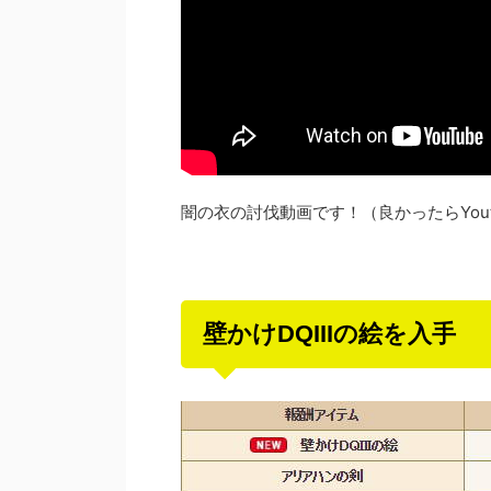
闇の衣の討伐動画です！（良かったらYou
壁かけDQIIIの絵を入手