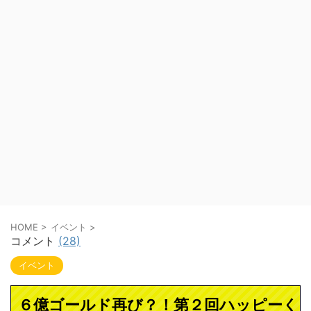
HOME
>
イベント
>
コメント
(28)
イベント
６億ゴールド再び？！第２回ハッピーく