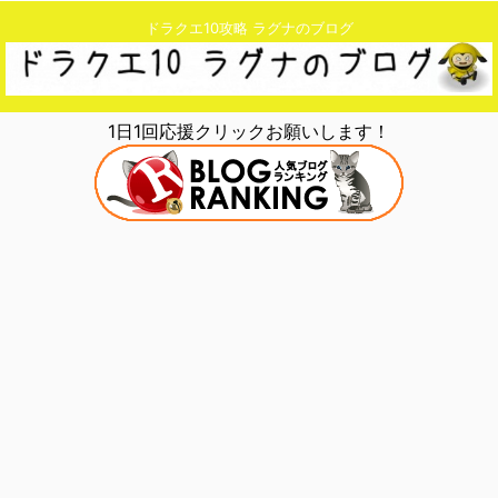
ドラクエ10攻略 ラグナのブログ
1日1回応援クリックお願いします！