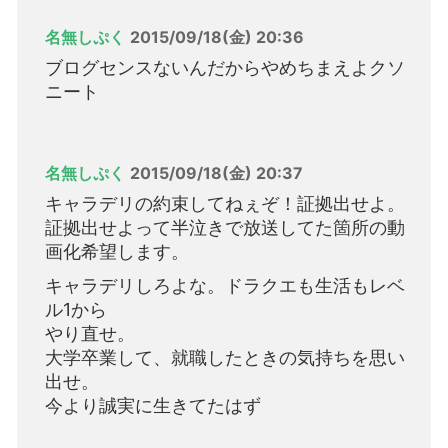
名無しぷく
2015/09/18(金) 20:36
ブログセンスないんだからやめちまえよクソ
ニート
名無しぷく
2015/09/18(金) 20:37
キャラデリの約束してねぇぞ！証拠出せよ。
証拠出せよって半泣きで放送してた箇所の動
画化希望します。
キャラデリしろよな。ドラクエも生活もレベ
ル1から
やり直せ。
大学卒業して、就職したときの気持ちを思い
出せ。
今より誠実に生きてたはず