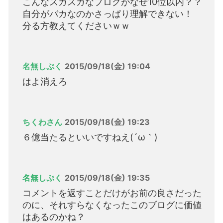
こんなスカスカなブログがなぜ10位以内？？
自分がバカなのかさっぱり理解できない！
分る方教えてくださいｗｗ
名無しぷく
2015/09/18(金) 19:04
はよ消えろ
ちくわさん
2015/09/18(金) 19:23
６億当たるといいですねえ(´ω｀)
名無しぷく
2015/09/18(金) 19:35
コメントを返すことだけがお前の良さだった
のに、それすらなくなったこのブログに価値
はあるのかね？