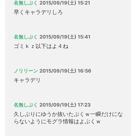
名無しぷく
2015/09/19(土) 15:21
早くキャラデリしろ
名無しぷく
2015/09/19(土) 15:41
ゴミｋｚ以下はよ４ね
ノリリーン
2015/09/19(土) 16:56
キャラデリ
名無しぷく
2015/09/19(土) 17:23
久しぶりにゆうか抜いたぷくｗ一瞬だけにな
らないようにモグラ情報はよぷくｗ