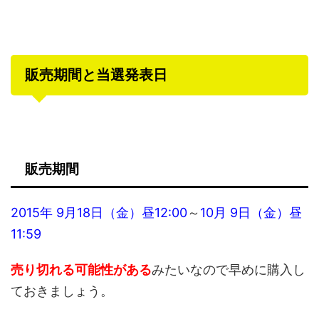
販売期間と当選発表日
販売期間
2015年 9月18日（金）昼12:00
～
10月 9日（金）昼
11:59
売り切れる可能性がある
みたいなので早めに購入し
ておきましょう。