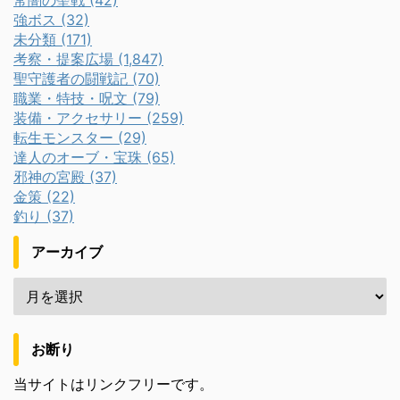
強ボス (32)
未分類 (171)
考察・提案広場 (1,847)
聖守護者の闘戦記 (70)
職業・特技・呪文 (79)
装備・アクセサリー (259)
転生モンスター (29)
達人のオーブ・宝珠 (65)
邪神の宮殿 (37)
金策 (22)
釣り (37)
アーカイブ
お断り
当サイトはリンクフリーです。