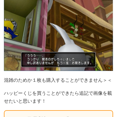
混雑のためか１枚も購入することができません＞＜
ハッピーくじを買うことができたら追記で画像を載
せたいと思います！