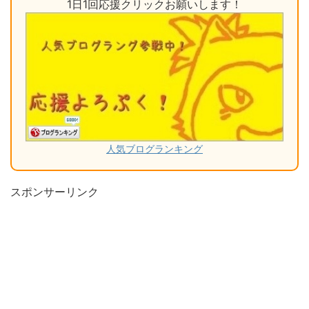
1日1回応援クリックお願いします！
人気ブログランキング
スポンサーリンク