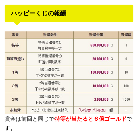
ハッピーくじの報酬
賞金は前回と同じで
特等が当たると６億ゴールド
で
す。