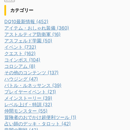
カテゴリー
DQ10最新情報 (452)
アイテム・おしゃれ装備 (360)
アストルティア防衛軍 (16)
アスフェルド学園 (50)
イベント (732)
クエスト (162)
コインボス (104)
コロシアム (8)
その他のコンテンツ (137)
ハウジング (47)
バトル・ルネッサンス (39)
プレイヤーイベント (21)
メインストーリー (39)
レベル上げ・特訓 (32)
仲間モンスター (55)
冒険者のおでかけ超便利ツール (1)
占い師のデッキ・タロット (42)
常闇の聖戦 (42)