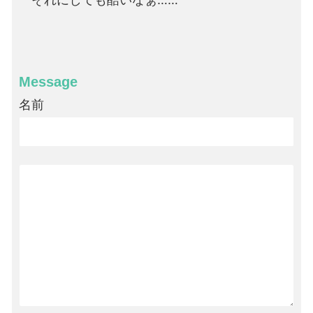
Message
名前