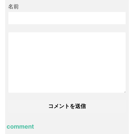
名前
comment