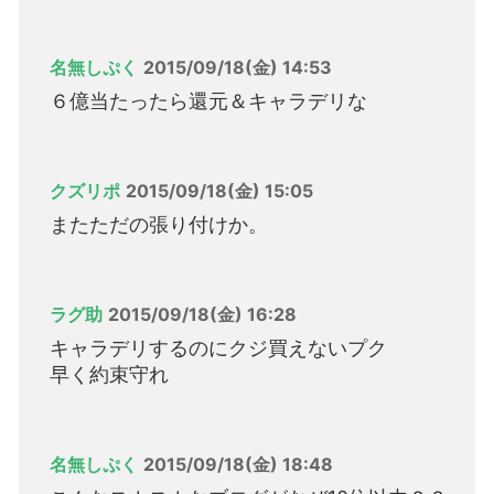
名無しぷく
2015/09/18(金) 14:53
６億当たったら還元＆キャラデリな
クズリポ
2015/09/18(金) 15:05
またただの張り付けか。
ラグ助
2015/09/18(金) 16:28
キャラデリするのにクジ買えないプク
早く約束守れ
名無しぷく
2015/09/18(金) 18:48