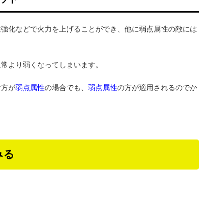
性強化などで火力を上げることができ、他に弱点属性の敵には
通常より弱くなってしまいます。
片方が
弱点属性
の場合でも、
弱点属性
の方が適用されるのでか
みる