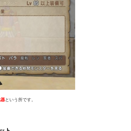
武器
という所です。
ット