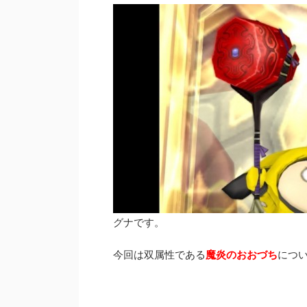
グナです。
今回は双属性である
魔炎のおおづち
につ