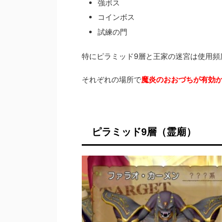
強ボス
コインボス
試練の門
特にピラミッド9層と王家の迷宮は使用頻
それぞれの場所で
魔炎のおおづちが有効
ピラミッド9層（霊廟）