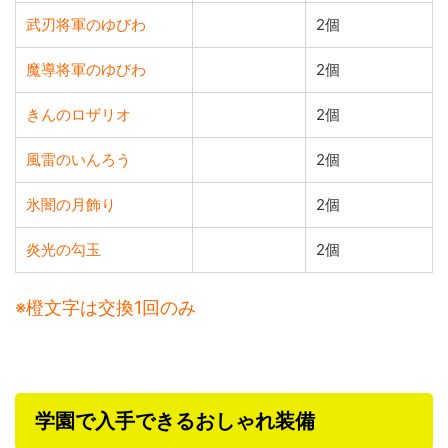
武刃将軍のゆびわ
2個
魔導将軍のゆびわ
2個
きんのロザリオ
2個
風雷のいんろう
2個
氷闇の月飾り
2個
炎光の勾玉
2個
※橙文字は交換1回のみ
学園で入手できるおしゃれ装備