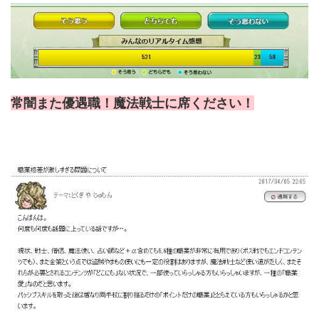
常闇また優遇職！魔法戦士に席ください！