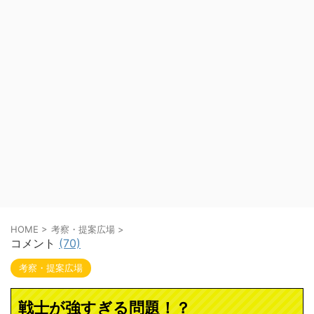
HOME
>
考察・提案広場
>
コメント
(70)
考察・提案広場
戦士が強すぎる問題！？