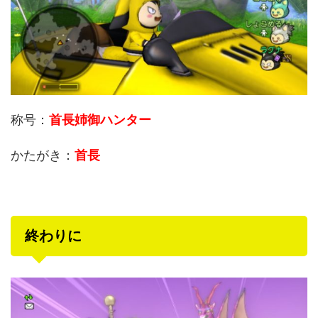
称号：
首長姉御ハンター
かたがき：
首長
終わりに