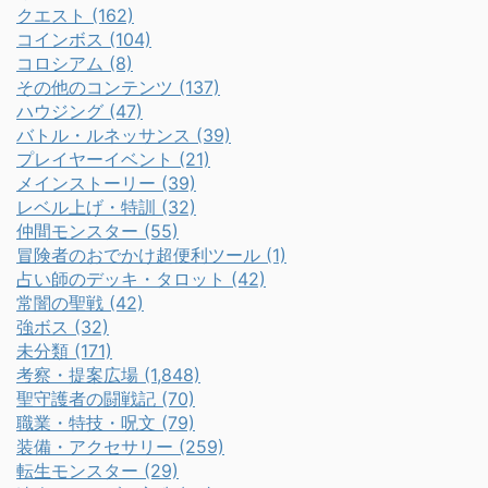
クエスト (162)
コインボス (104)
コロシアム (8)
その他のコンテンツ (137)
ハウジング (47)
バトル・ルネッサンス (39)
プレイヤーイベント (21)
メインストーリー (39)
レベル上げ・特訓 (32)
仲間モンスター (55)
冒険者のおでかけ超便利ツール (1)
占い師のデッキ・タロット (42)
常闇の聖戦 (42)
強ボス (32)
未分類 (171)
考察・提案広場 (1,848)
聖守護者の闘戦記 (70)
職業・特技・呪文 (79)
装備・アクセサリー (259)
転生モンスター (29)