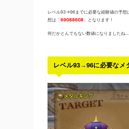
レベル93→96までに必要な経験値の予想
想は「
69088608
」となります！
何だかとんでもない数値になりましたね…前
レベル93→96に必要な