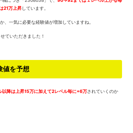
職につき「2308038」で、
90→92までは
１レベル上がる毎
は21万上昇
しています。
いか、一気に必要な経験値が増加していますね。
させていただきました！
験値を予想
ル以降は上昇15万に加えて2レベル毎に+6万
されていくのか