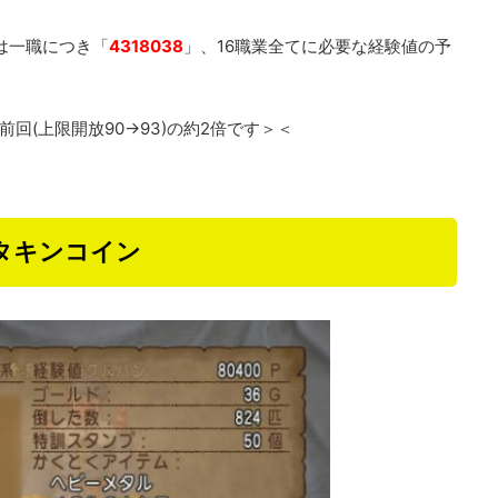
は一職につき「
4318038
」、16職業全てに必要な経験値の予
回(上限開放90→93)の約2倍です＞＜
メタキンコイン