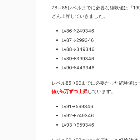
78～85レベルまでに必要な経験値は「1
どん上昇していきました。
Lv86→249346
Lv87→299346
Lv88→349346
Lv89→399346
Lv90→449346
レベル85→90までに必要だった経験値は一
値が5万ずつ上昇
しています。
Lv91→599346
Lv92→749346
Lv93→959346