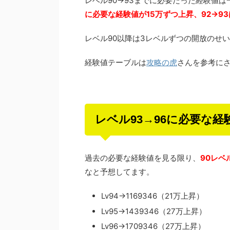
レベル90→93までに必要だった経験値は一
に必要な経験値が15万ずつ上昇、92→93
レベル90以降は3レベルずつの開放のせ
経験値テーブルは
攻略の虎
さんを参考に
レベル93→96に必要な経
過去の必要な経験値を見る限り、
90レベ
なと予想してます。
Lv94→1169346（21万上昇）
Lv95→1439346（27万上昇）
Lv96→1709346（27万上昇）