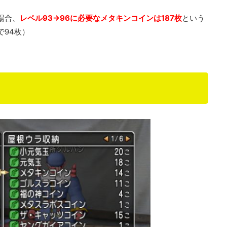
場合、
レベル93→96に必要なメタキンコインは187枚
という
で94枚）