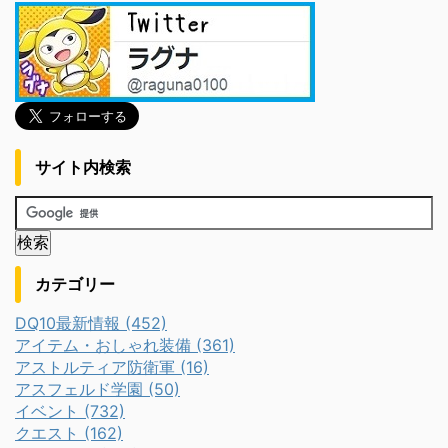
サイト内検索
カテゴリー
DQ10最新情報 (452)
アイテム・おしゃれ装備 (361)
アストルティア防衛軍 (16)
アスフェルド学園 (50)
イベント (732)
クエスト (162)