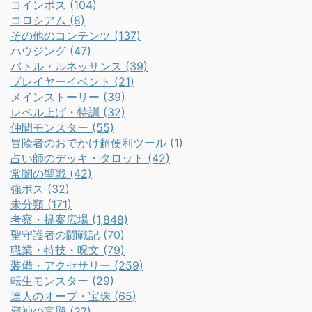
コインボス (104)
コロシアム (8)
その他のコンテンツ (137)
ハウジング (47)
バトル・ルネッサンス (39)
プレイヤーイベント (21)
メインストーリー (39)
レベル上げ・特訓 (32)
仲間モンスター (55)
冒険者のおでかけ超便利ツール (1)
占い師のデッキ・タロット (42)
常闇の聖戦 (42)
強ボス (32)
未分類 (171)
考察・提案広場 (1,848)
聖守護者の闘戦記 (70)
職業・特技・呪文 (79)
装備・アクセサリー (259)
転生モンスター (29)
達人のオーブ・宝珠 (65)
邪神の宮殿 (37)