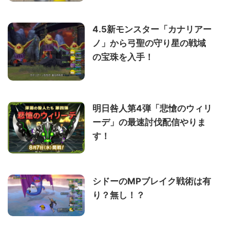
4.5新モンスター「カナリアー
ノ」から弓聖の守り星の戦域
の宝珠を入手！
明日咎人第4弾「悲愴のウィリ
ーデ」の最速討伐配信やりま
す！
シドーのMPブレイク戦術は有
り？無し！？