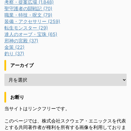
考察・提案広場 (1,848)
聖守護者の闘戦記 (70)
職業・特技・呪文 (79)
装備・アクセサリー (259)
転生モンスター (29)
達人のオーブ・宝珠 (65)
邪神の宮殿 (37)
金策 (22)
釣り (37)
アーカイブ
お断り
当サイトはリンクフリーです。
このページでは、株式会社スクウェア・エニックスを代表
とする共同著作者が権利を所有する画像を利用しておりま