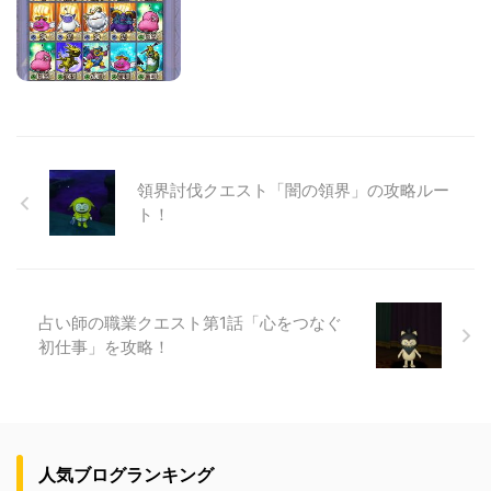
領界討伐クエスト「闇の領界」の攻略ルー
ト！
占い師の職業クエスト第1話「心をつなぐ
初仕事」を攻略！
人気ブログランキング