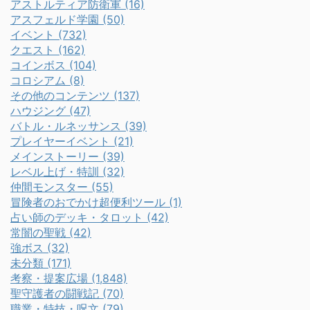
アストルティア防衛軍 (16)
アスフェルド学園 (50)
イベント (732)
クエスト (162)
コインボス (104)
コロシアム (8)
その他のコンテンツ (137)
ハウジング (47)
バトル・ルネッサンス (39)
プレイヤーイベント (21)
メインストーリー (39)
レベル上げ・特訓 (32)
仲間モンスター (55)
冒険者のおでかけ超便利ツール (1)
占い師のデッキ・タロット (42)
常闇の聖戦 (42)
強ボス (32)
未分類 (171)
考察・提案広場 (1,848)
聖守護者の闘戦記 (70)
職業・特技・呪文 (79)