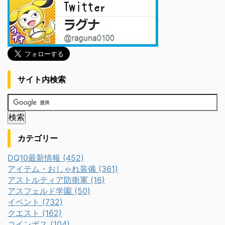
サイト内検索
カテゴリー
DQ10最新情報 (452)
アイテム・おしゃれ装備 (361)
アストルティア防衛軍 (16)
アスフェルド学園 (50)
イベント (732)
クエスト (162)
コインボス (104)