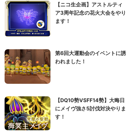
【ニコ生企画】アストルティ
ア3周年記念の花火大会をやり
ます！
第6回大運動会のイベントに誘
われました！
【DQ10勢VSFF14勢】大晦日
にメイヴ強さ5討伐対決やりま
す！