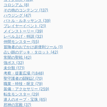
コロシアム (8)
その他のコンテンツ (137)
ハウジング (47)
バトル・ルネッサンス (39)
プレイヤーイベント (21)
メインストーリー (39)
レベル上げ・特訓 (32)
仲間モンスター (55)
冒険者のおでかけ超便利ツール (1)
占い師のデッキ・タロット (42)
常闇の聖戦 (42)
強ボス (32)
未分類 (171)
考察・提案広場 (1,848)
聖守護者の闘戦記 (70)
職業・特技・呪文 (79)
装備・アクセサリー (259)
転生モンスター (29)
達人のオーブ・宝珠 (65)
邪神の宮殿 (37)