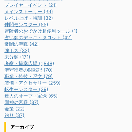
プレイヤーイベント (21)
メインストーリー (39)
レベル上げ・特訓 (32)
仲間モンスター (55)
冒険者のおでかけ超便利ツール (1)
占い師のデッキ・タロット (42)
常闇の聖戦 (42)
強ボス (32)
未分類 (171)
考察・提案広場 (1,848)
聖守護者の闘戦記 (70)
職業・特技・呪文 (79)
装備・アクセサリー (259)
転生モンスター (29)
達人のオーブ・宝珠 (65)
邪神の宮殿 (37)
金策 (22)
釣り (37)
アーカイブ