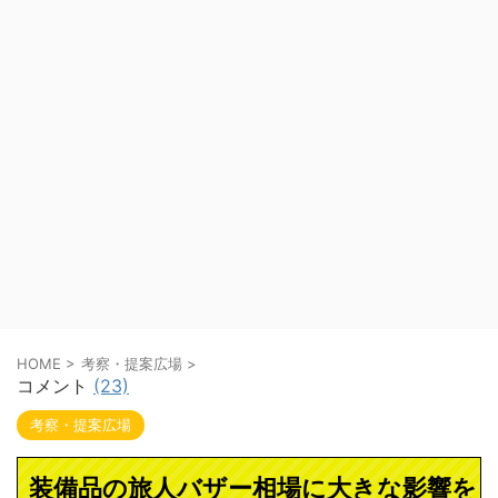
HOME
>
考察・提案広場
>
コメント
(23)
考察・提案広場
装備品の旅人バザー相場に大きな影響を