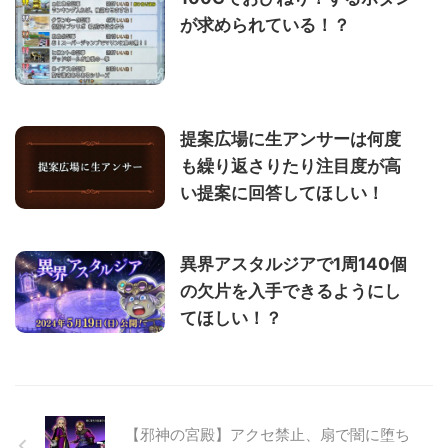
が求められている！？
提案広場に生アンサーは何度
も繰り返さりたり注目度が高
い提案に回答してほしい！
異界アスタルジアで1周140個
の欠片を入手できるようにし
てほしい！？
【邪神の宮殿】アクセ禁止、扇で闇に堕ち