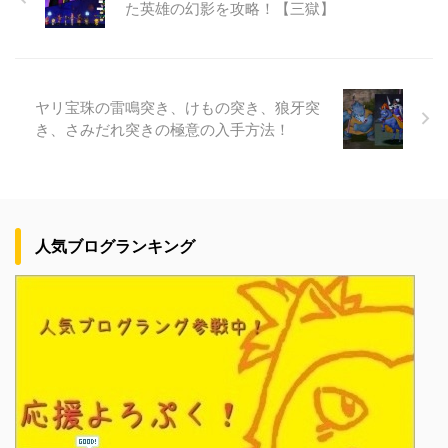
た英雄の幻影を攻略！【三獄】
ヤリ宝珠の雷鳴突き、けもの突き、狼牙突
き、さみだれ突きの極意の入手方法！
人気ブログランキング