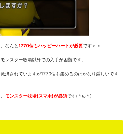
は、なんと
1770個もハッピーハートが必要
です＞＜
のモンスター牧場以外での入手が困難です。
救済されていますが1770個も集めるのはかなり厳しいです
は、
モンスター牧場(スマホ)が必須
です(＾ω＾)