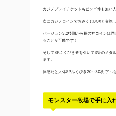
カジノプレイチケットもビンゴ件も無い人
次にカジノコインでおみくじBOXと交換
バージョン3.2後期から福の神コインは
ることが可能です！
そしてSPふくびき券を引いて3等のメダル
ます。
体感だと大体SPふくびき20～30枚で1
モンスター牧場で手に入