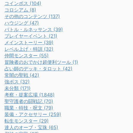
コインボス (104)
コロシアム (8)
その他のコンテンツ (137)
ハウジング (47)
バトル・ルネッサンス (39)
プレイヤーイベント (21)
メインストーリー (39)
レベル上げ・特訓 (32)
仲間モンスター (55)
冒険者のおでかけ超便利ツール (1)
占い師のデッキ・タロット (42)
常闇の聖戦 (42)
強ボス (32)
未分類 (171)
考察・提案広場 (1,848)
聖守護者の闘戦記 (70)
職業・特技・呪文 (79)
装備・アクセサリー (259)
転生モンスター (29)
達人のオーブ・宝珠 (65)