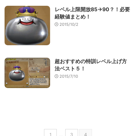
レベル上限開放85→90？！必要
経験値まとめ！
2015/10/2
超おすすめの特訓レベル上げ方
法ベスト５！
2015/7/10
1
…
3
4